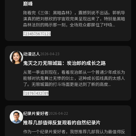
巅峰
刚看完《三体：黑暗森林》，震撼到说不出话。郭帆导
演真的把刘慈欣的宇宙观完美呈现出来了，特别是黑暗
森林法则的揭示那一刻，全场观众都屏住了呼吸...
2345
567
123
动漫达人
2026-04-23
鬼灭之刃无限城篇：炭治郎的成长之路
从第一季追到现在，看着炭治郎从一个普通少年成长为
能够对抗鬼舞辻无惨的剑士，这种成长弧线真的太感人
了。无限城篇的打斗场面更是达到了新的高度...
1876
432
89
纪录片爱好者
2026-04-22
推荐几部值得反复观看的自然纪录片
作为一个纪录片爱好者，我想推荐几部我认为最值得反