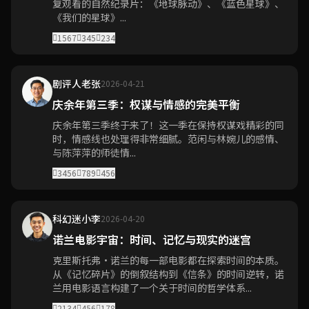
复观看的自然纪录片：《地球脉动》、《蓝色星球》、
《我们的星球》...
1567
345
234
剧评人老张
2026-04-21
庆余年第三季：权谋与情感的完美平衡
庆余年第三季终于来了！这一季在保持权谋戏精彩的同
时，情感线也处理得非常细腻。范闲与林婉儿的感情、
与陈萍萍的师徒情...
3456
789
456
科幻迷小李
2026-04-20
诺兰电影宇宙：时间、记忆与现实的迷宫
克里斯托弗·诺兰的每一部电影都在探索时间的本质。
从《记忆碎片》的倒叙结构到《信条》的时间逆转，诺
兰用电影语言构建了一个关于时间的哲学体系...
2134
456
178